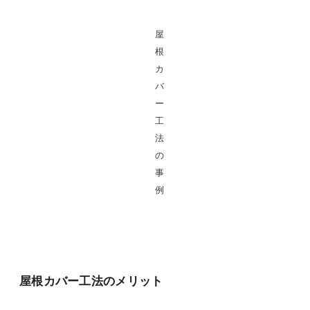
屋
根
カ
バ
ー
工
法
の
事
例
屋根カバー工法のメリット