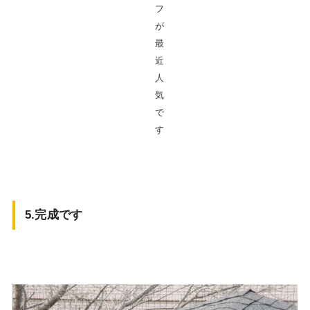
フ
が
最
近
人
気
で
す
5.完成です